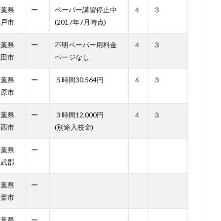
千葉県
ー
ペーパー講習停止中
４
３
松戸市
(2017年7月時点)
千葉県
ー
不明ペーパー用料金
４
３
成田市
ページなし
千葉県
ー
５時間30,564円
４
３
市原市
千葉県
ー
３時間12,000円
４
３
印西市
(別途入校金)
千葉県
ー
山武郡
千葉県
ー
千葉市
千葉県
ー