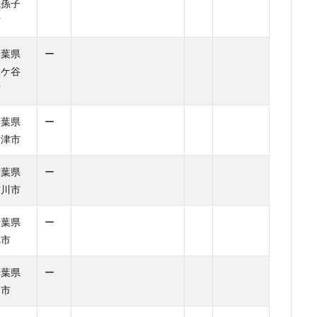
我孫子
市
千葉県
ー
鎌ケ谷
市
千葉県
ー
君津市
千葉県
ー
市川市
千葉県
ー
旭市
千葉県
ー
柏市