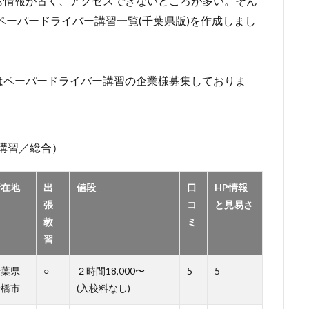
も情報が古く、アクセスできないところが多い。そん
ペーパードライバー講習一覧(千葉県版)を作成しまし
はペーパードライバー講習の企業様募集しておりま
講習／総合）
所在地
出
値段
口
HP情報
張
コ
と見易さ
教
ミ
習
千葉県
○
２時間18,000〜
5
5
船橋市
(入校料なし)