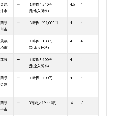
千葉県
ー
１時間4,540円
4.5
4
富津市
(別途入所料)
千葉県
ー
８時間／54,000円
4
4
市川市
千葉県
ー
１時間5,100円
4
4
船橋市
(別途入校料)
千葉県
ー
１時間5,400円
4
4
旭市
(別途入所料)
千葉県
ー
１時間5,400円
4
4
四街道
市
千葉県
ー
3時間／19,440円
４
３
銚子市